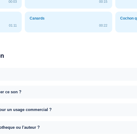
00:03
00:15
Canards
Cochon qu
01:11
00:22
on
uer ce son ?
e pour un usage commercial ?
otheque ou l'auteur ?