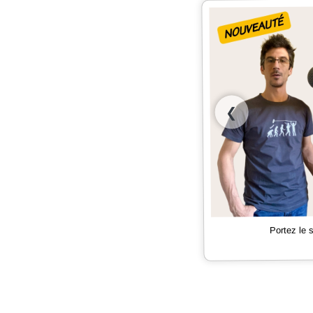
❮
Portez le