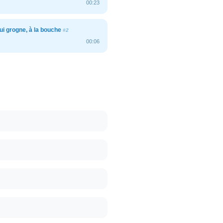
00:23
i grogne, à la bouche
#2
00:06