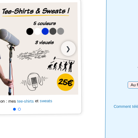
❯
Téléc
sweats
et
tee-shirts
 son : mes
Comment téléc