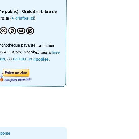
 public) : Gratuit et Libre de
roits (
+ d'infos ici
)
onothèque payante, ce fichier
on 4 €. Alors, n'hésitez pas à
faire
don
, ou
acheter un
goodies
.
 ponte