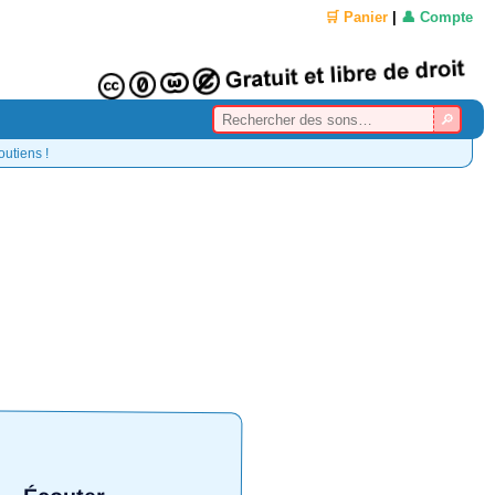
🛒 Panier
|
👤 Compte
outiens !