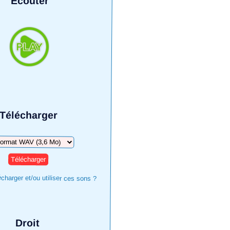
Écouter
Télécharger
harger
harger et/ou utiliser ces sons ?
Droit