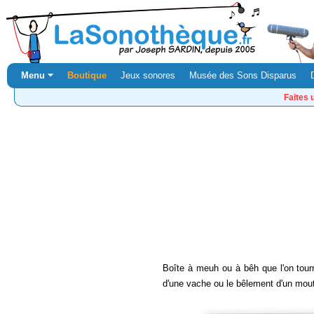
Menu ⏷
Boutique
Jeux sonores
Musée des Sons Disparus
Faites 
Boîte à meuh ou à bêh que l'on tour
d'une vache ou le bêlement d'un mou