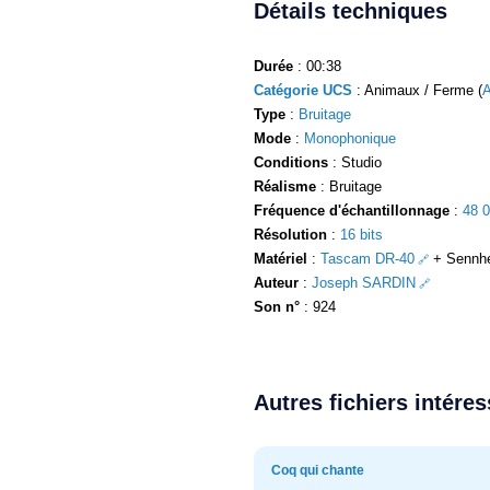
Détails techniques
Durée
: 00:38
Catégorie UCS
: Animaux / Ferme (
Type
:
Bruitage
Mode
:
Monophonique
Conditions
: Studio
Réalisme
: Bruitage
Fréquence d'échantillonnage
:
48 
Résolution
:
16 bits
Matériel
:
Tascam DR-40
+ Sennhe
Auteur
:
Joseph SARDIN
Son n°
: 924
Autres fichiers intére
Coq qui chante