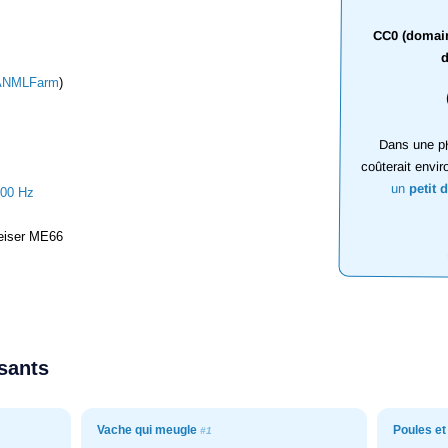
CC0 (domaine
d
ANMLFarm
)
Dans une ph
coûterait envir
un
petit 
000 Hz
iser ME66
ssants
Vache qui meugle
Poules et
#1