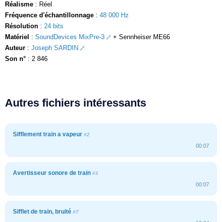
Réalisme
: Réel
Fréquence d'échantillonnage
:
48 000 Hz
Résolution
:
24 bits
Matériel
:
SoundDevices MixPre-3
+ Sennheiser ME66
Auteur
:
Joseph SARDIN
Son n°
: 2 846
Autres fichiers intéressants
Sifflement train a vapeur
#2
00:07
Avertisseur sonore de train
#3
00:07
Sifflet de train, bruité
#7