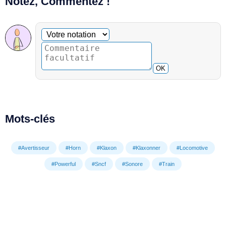
Notez, Commentez !
Commentaire facultatif
Votre notation
OK
Mots-clés
#Avertisseur
#Horn
#Klaxon
#Klaxonner
#Locomotive
#Powerful
#Sncf
#Sonore
#Train