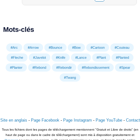
Mots-clés
#Arc
#Arrow
#Bounce
#Bow
#Cartoon
#Couteau
#Fleche
#Javelot
#Knife
#Lance
#Plant
#Planted
#Planter
#Rebond
#Rebondir
#Rebondissement
#Spear
#Twang
Site en anglais
-
Page Facebook
-
Page Instagram
-
Page YouTube
-
Contact
Tous les fichiers dont les pages de téléchargement mentionnent "Gratuit et Libre de droits" (en
haut de page ou dans le cadre de téléchargement) sont mis à disposition gratuitement et