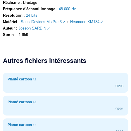
Réalisme
: Bruitage
Fréquence d'échantillonnage
:
48 000 Hz
Résolution
:
24 bits
Matériel
:
SoundDevices MixPre-3
+
Neumann KM184
Auteur
:
Joseph SARDIN
Son n°
: 1 959
Autres fichiers intéressants
Planté cartoon
#2
00:03
Planté cartoon
#6
00:04
Planté cartoon
#7