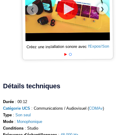
❯
❮
l'Exposi'Son
Créez une installation sonore avec
Détails techniques
Durée
: 00:12
Catégorie UCS
: Communications / Audiovisuel (
COMAv
)
Type
:
Son seul
Mode
:
Monophonique
Conditions
: Studio
Fréquence d'échantillonnage
:
48 000 Hz