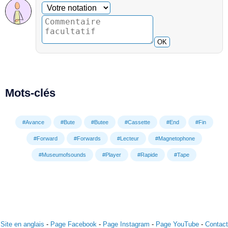
Commentaire facultatif
Votre notation
OK
Mots-clés
#Avance
#Bute
#Butee
#Cassette
#End
#Fin
#Forward
#Forwards
#Lecteur
#Magnetophone
#Museumofsounds
#Player
#Rapide
#Tape
Site en anglais
-
Page Facebook
-
Page Instagram
-
Page YouTube
-
Contact