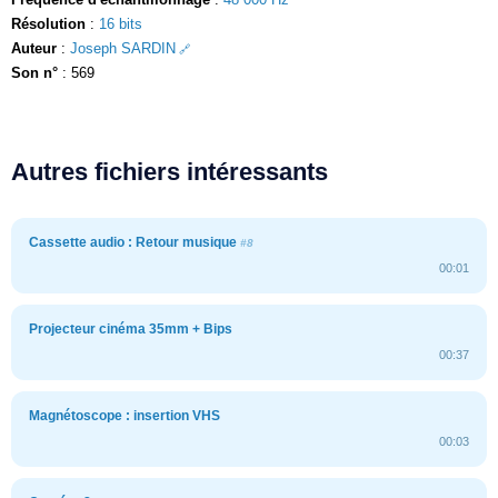
Résolution
:
16 bits
Auteur
:
Joseph SARDIN
Son n°
: 569
Autres fichiers intéressants
Cassette audio : Retour musique
#8
00:01
Projecteur cinéma 35mm + Bips
00:37
Magnétoscope : insertion VHS
00:03