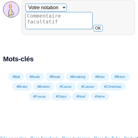
Commentaire facultatif
Votre notation
OK
Mots-clés
#Ball
#Boule
#Break
#Breaking
#Brise
#Briser
#Broke
#Broken
#Casse
#Casser
#Christmas
#Fracas
#Glass
#Noel
#Verre