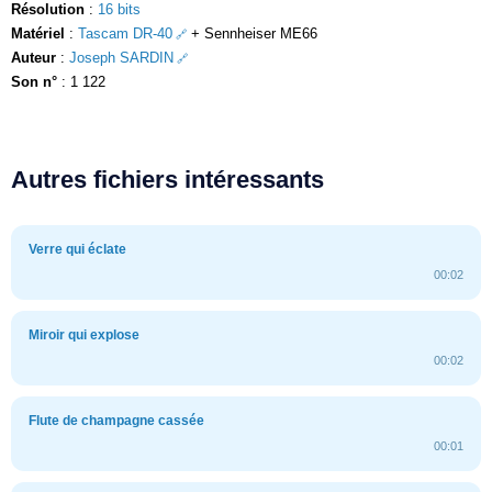
Résolution
:
16 bits
Matériel
:
Tascam DR-40
+ Sennheiser ME66
Auteur
:
Joseph SARDIN
Son n°
: 1 122
Autres fichiers intéressants
Verre qui éclate
00:02
Miroir qui explose
00:02
Flute de champagne cassée
00:01