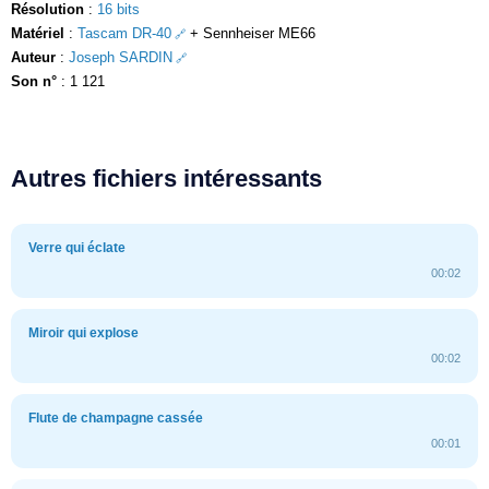
Résolution
:
16 bits
Matériel
:
Tascam DR-40
+ Sennheiser ME66
Auteur
:
Joseph SARDIN
Son n°
: 1 121
Autres fichiers intéressants
Verre qui éclate
00:02
Miroir qui explose
00:02
Flute de champagne cassée
00:01