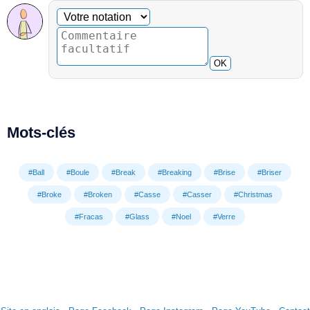
Commentaire facultatif
Votre notation
OK
Mots-clés
#Ball
#Boule
#Break
#Breaking
#Brise
#Briser
#Broke
#Broken
#Casse
#Casser
#Christmas
#Fracas
#Glass
#Noel
#Verre