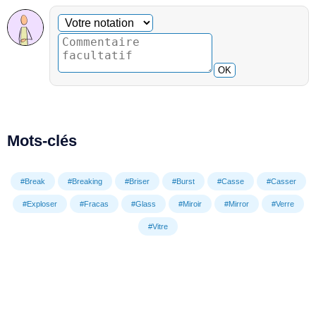
Commentaire facultatif
Votre notation
OK
Mots-clés
#Break
#Breaking
#Briser
#Burst
#Casse
#Casser
#Exploser
#Fracas
#Glass
#Miroir
#Mirror
#Verre
#Vitre