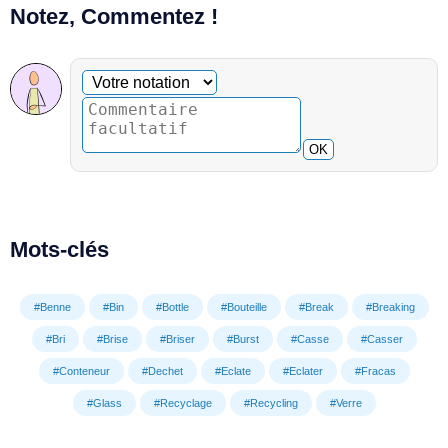
Notez, Commentez !
Commentaire facultatif
Votre notation
OK
Mots-clés
#Benne
#Bin
#Bottle
#Bouteille
#Break
#Breaking
#Bri
#Brise
#Briser
#Burst
#Casse
#Casser
#Conteneur
#Dechet
#Eclate
#Eclater
#Fracas
#Glass
#Recyclage
#Recycling
#Verre