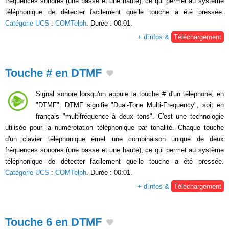
fréquences sonores (une basse et une haute), ce qui permet au système
téléphonique de détecter facilement quelle touche a été pressée.
Catégorie UCS
:
COMTelph
. Durée : 00:01.
+ d'infos &
Téléchargement
Touche # en DTMF
Signal sonore lorsqu'on appuie la touche # d'un téléphone, en
"DTMF". DTMF signifie "Dual-Tone Multi-Frequency", soit en
français "multifréquence à deux tons". C'est une technologie
utilisée pour la numérotation téléphonique par tonalité. Chaque touche
d'un clavier téléphonique émet une combinaison unique de deux
fréquences sonores (une basse et une haute), ce qui permet au système
téléphonique de détecter facilement quelle touche a été pressée.
Catégorie UCS
:
COMTelph
. Durée : 00:01.
+ d'infos &
Téléchargement
Touche 6 en DTMF