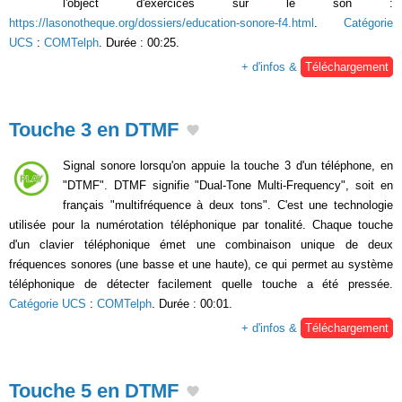
l'object d'exercices sur le son :
https://lasonotheque.org/dossiers/education-sonore-f4.html
.
Catégorie
UCS
:
COMTelph
. Durée : 00:25.
+ d'infos &
Téléchargement
Touche 3 en DTMF
Signal sonore lorsqu'on appuie la touche 3 d'un téléphone, en
"DTMF". DTMF signifie "Dual-Tone Multi-Frequency", soit en
français "multifréquence à deux tons". C'est une technologie
utilisée pour la numérotation téléphonique par tonalité. Chaque touche
d'un clavier téléphonique émet une combinaison unique de deux
fréquences sonores (une basse et une haute), ce qui permet au système
téléphonique de détecter facilement quelle touche a été pressée.
Catégorie UCS
:
COMTelph
. Durée : 00:01.
+ d'infos &
Téléchargement
Touche 5 en DTMF