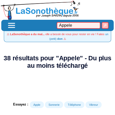
⚠️
LaSonothèque a du mal...
elle a besoin de vous pour rester en vie ! Faites
un
(petit)
don
⚠️
38 résultats pour "Appele" - Du plus
au moins téléchargé
Essayez :
Apple
Sonnerie
Téléphone
Vibreur