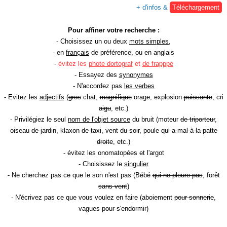
+ d'infos &
Téléchargement
Pour affiner votre recherche :
- Choisissez un ou deux
mots simples
,
- en
français
de préférence, ou en anglais
-
évitez les
phote dortograf
et
de frapppe
- Essayez des
synonymes
- N'accordez pas
les verbes
- Evitez les
adjectifs
(
gros
chat,
magnifique
orage, explosion
puissante
, cri
aigu
, etc.)
- Privilégiez le seul
nom de l'objet source
du bruit (moteur
de triporteur
,
oiseau
de jardin
, klaxon
de taxi
, vent
du soir
, poule
qui a mal à la patte
droite
, etc.)
- évitez les onomatopées et l'argot
- Choisissez le
singulier
- Ne cherchez pas ce que le son n'est pas (Bébé
qui ne pleure pas
, forêt
sans vent
)
- N'écrivez pas ce que vous voulez en faire (aboiement
pour sonnerie
,
vagues
pour s'endormir
)