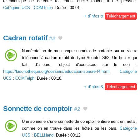
téléphonique de détecter facilement quelle touche a été pressée.
Catégorie UCS
:
COMTelph
. Durée : 00:01.
+ d'infos &
Téléchargement
Cadran rotatif
#2
Numérotation de mon propre numéro de portable sur un vieux
téléphone à cadran rotatif de type Socotel S63. Un fichier qui
fait, d'ailleurs, l'object d'exercices sur le son :
https://lasonotheque.org/dossiers/education-sonore-f4.html
.
Catégorie
UCS
:
COMTelph
. Durée : 00:18.
+ d'infos &
Téléchargement
Sonnette de comptoir
#2
Une sonnerie d'une sonnette de comptoir entièrement en métal,
comme on en trouve dans les hôtels ou les bars.
Catégorie
UCS
:
BELLHand
. Durée : 00:12.