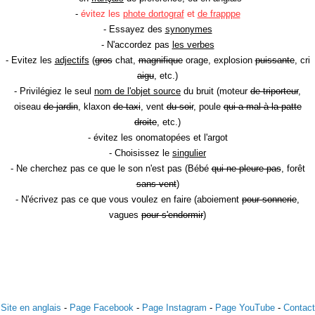
-
évitez les
phote dortograf
et
de frapppe
- Essayez des
synonymes
- N'accordez pas
les verbes
- Evitez les
adjectifs
(
gros
chat,
magnifique
orage, explosion
puissante
, cri
aigu
, etc.)
- Privilégiez le seul
nom de l'objet source
du bruit (moteur
de triporteur
,
oiseau
de jardin
, klaxon
de taxi
, vent
du soir
, poule
qui a mal à la patte
droite
, etc.)
- évitez les onomatopées et l'argot
- Choisissez le
singulier
- Ne cherchez pas ce que le son n'est pas (Bébé
qui ne pleure pas
, forêt
sans vent
)
- N'écrivez pas ce que vous voulez en faire (aboiement
pour sonnerie
,
vagues
pour s'endormir
)
Site en anglais
-
Page Facebook
-
Page Instagram
-
Page YouTube
-
Contact