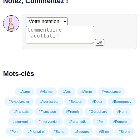
Notez, Commentez !
Commentaire facultatif
Votre notation
OK
Mots-clés
#Alarm
#Alarme
#Alert
#Alerte
#Ambulance
#Ambulancier
#Avertisseur
#Beacon
#Deux
#Emergency
#Francais
#Francaise
#French
#Gyrophare
#Horn
#Intervenir
#Intervention
#Paramedic
#Pin
#Pompier
#Pon
#Prioritaire
#Samu
#Secours
#Siren
#Sirene