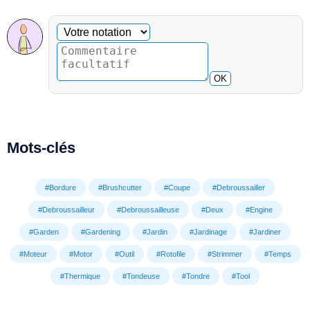
Commentaire facultatif
Votre notation
OK
Mots-clés
#Bordure
#Brushcutter
#Coupe
#Debroussailler
#Debroussailleur
#Debroussailleuse
#Deux
#Engine
#Garden
#Gardening
#Jardin
#Jardinage
#Jardiner
#Moteur
#Motor
#Outil
#Rotofile
#Strimmer
#Temps
#Thermique
#Tondeuse
#Tondre
#Tool