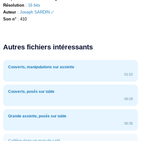
Résolution
:
16 bits
Auteur
:
Joseph SARDIN
Son n°
: 410
Autres fichiers intéressants
Couverts, manipulations sur assiette
01:02
Couverts, posés sur table
00:29
Grande assiette, posée sur table
00:35
Cuillère dans un mug de café