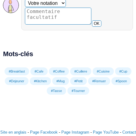
Commentaire facultatif
Votre notation
OK
Mots-clés
#Breakfast
#Cafe
#Coffee
#Cuillere
#Cuisine
#Cup
#Dejeuner
#Kitchen
#Mug
#Petit
#Remuer
#Spoon
#Tasse
#Tourner
Site en anglais
-
Page Facebook
-
Page Instagram
-
Page YouTube
-
Contact