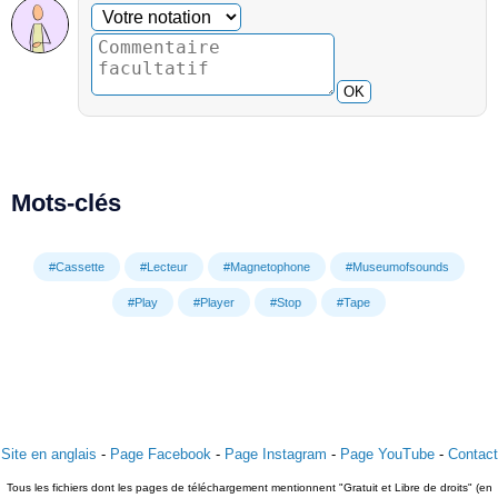
Commentaire facultatif
Votre notation
OK
Mots-clés
#Cassette
#Lecteur
#Magnetophone
#Museumofsounds
#Play
#Player
#Stop
#Tape
Site en anglais
-
Page Facebook
-
Page Instagram
-
Page YouTube
-
Contact
Tous les fichiers dont les pages de téléchargement mentionnent "Gratuit et Libre de droits" (en