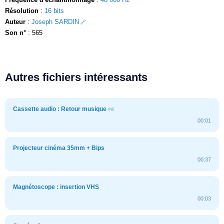
Résolution
:
16 bits
Auteur
:
Joseph SARDIN
Son n°
: 565
Autres fichiers intéressants
Cassette audio : Retour musique
#8
00:01
Projecteur cinéma 35mm + Bips
00:37
Magnétoscope : insertion VHS
00:03