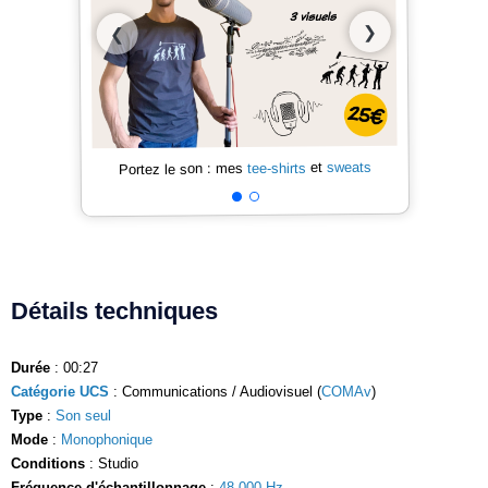
❯
❮
sweats
et
tee-shirts
Portez le son : mes
Détails techniques
Durée
: 00:27
Catégorie UCS
: Communications / Audiovisuel (
COMAv
)
Type
:
Son seul
Mode
:
Monophonique
Conditions
: Studio
Fréquence d'échantillonnage
:
48 000 Hz