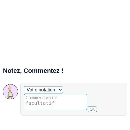
Notez, Commentez !
Commentaire facultatif
Votre notation
OK