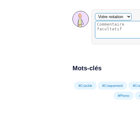
Commentaire facultatif
Votre notation
Mots-clés
#Crackle
#Craquement
#Cra
#Phono