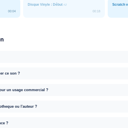
Disque Vinyle : Début
Scratch v
#2
00:04
00:18
on
uer ce son ?
e pour un usage commercial ?
otheque ou l'auteur ?
nce ?