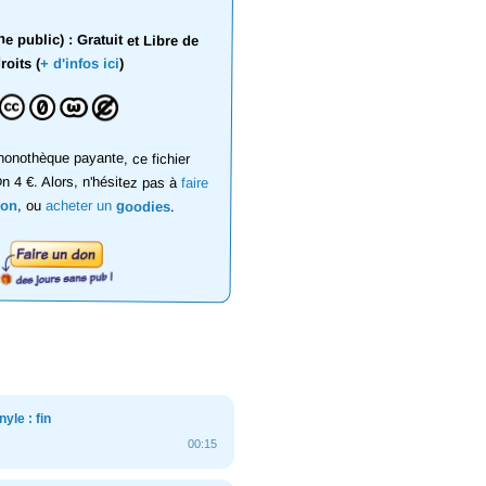
 public) : Gratuit et Libre de
roits (
+ d'infos ici
)
onothèque payante, ce fichier
on 4 €. Alors, n'hésitez pas à
faire
don
, ou
acheter un
goodies
.
yle : fin
00:15