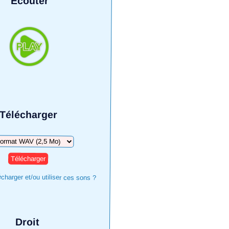
Écouter
Télécharger
harger
harger et/ou utiliser ces sons ?
Droit