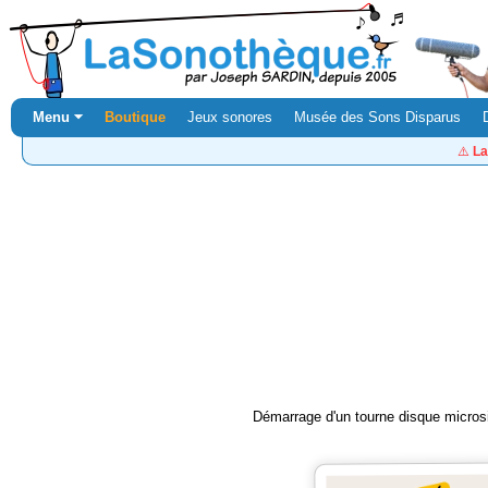
Menu ⏷
Boutique
Jeux sonores
Musée des Sons Disparus
⚠️
La
Démarrage d'un tourne disque micros