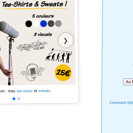
❯
Téléc
sweats
et
tee-shirts
 son : mes
Comment téléc