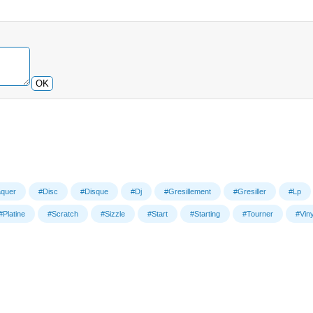
OK
quer
#Disc
#Disque
#Dj
#Gresillement
#Gresiller
#Lp
#Platine
#Scratch
#Sizzle
#Start
#Starting
#Tourner
#Viny