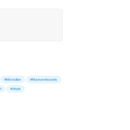
#Microsillon
#Museumofsounds
l
#Vinyle