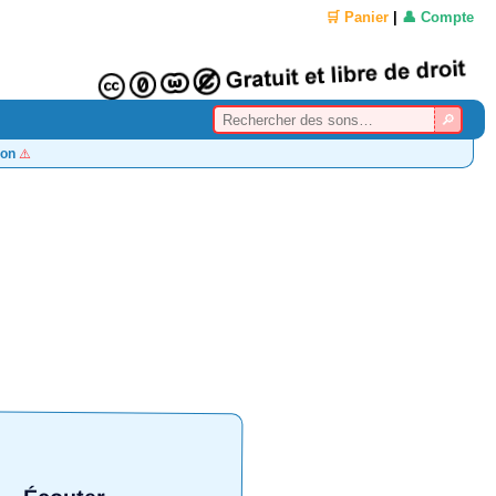
🛒 Panier
|
👤 Compte
on
⚠️