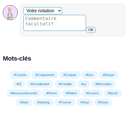
Commentaire facultatif
Votre notation
OK
Mots-clés
#Crackle
#Craquement
#Craquer
#Disc
#Disque
#Dj
#Gresillement
#Gresiller
#Lp
#Microsillon
#Museumofsounds
#Phono
#Platine
#Scratch
#Sizzle
#Start
#Starting
#Tourner
#Vinyl
#Vinyle