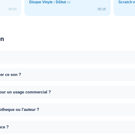
Disque Vinyle : Début
Scratch v
#2
00:04
00:18
on
uer ce son ?
e pour un usage commercial ?
otheque ou l'auteur ?
nce ?