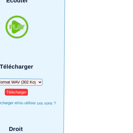
Écouter
Télécharger
harger
harger et/ou utiliser ces sons ?
Droit