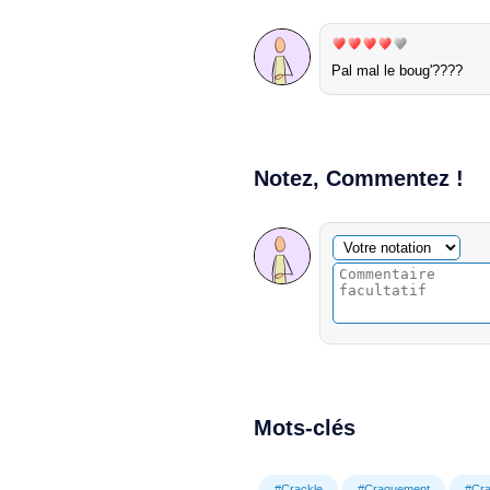
Pal mal le boug'????
Notez, Commentez !
Commentaire facultatif
Votre notation
Mots-clés
#Crackle
#Craquement
#Cra