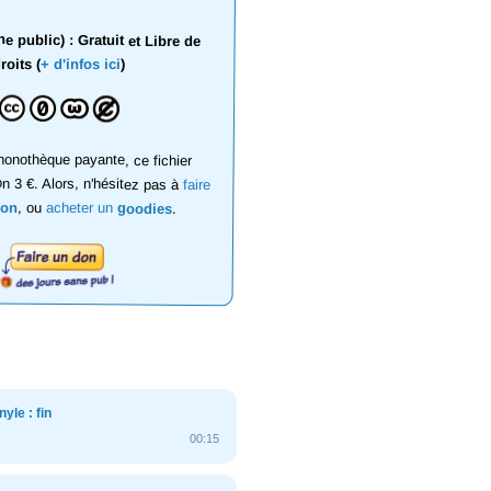
 public) : Gratuit et Libre de
roits (
+ d'infos ici
)
onothèque payante, ce fichier
on 3 €. Alors, n'hésitez pas à
faire
don
, ou
acheter un
goodies
.
yle : fin
00:15