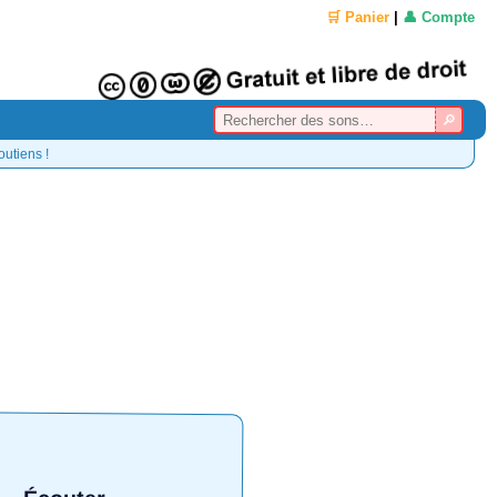
🛒 Panier
|
👤 Compte
outiens !