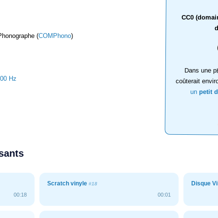
CC0 (domaine
d
Phonographe (
COMPhono
)
Dans une ph
000 Hz
coûterait envir
un
petit 
ssants
Scratch vinyle
Disque Vin
#18
00:18
00:01