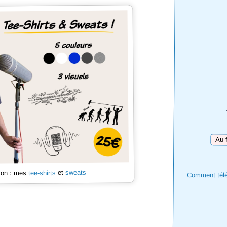
Téléc
sweats
et
tee-shirts
 son : mes
Comment téléc