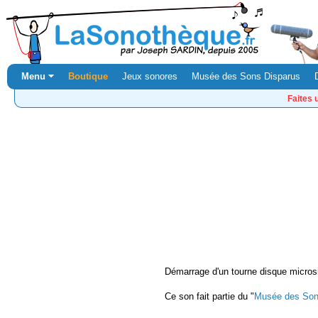
Menu ⏷
Boutique
Jeux sonores
Musée des Sons Disparus
Faites 
Démarrage d'un tourne disque micros
Ce son fait partie du "
Musée des Son