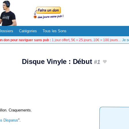
Dossiers
Catégories
Tous les Sons
un don pour naviguer sans pub :
1 jour offert, 5€ = 25 jours, 10€ = 100 jours…
Je s
Disque Vinyle : Début
#1
illon. Craquements.
s Disparus
".