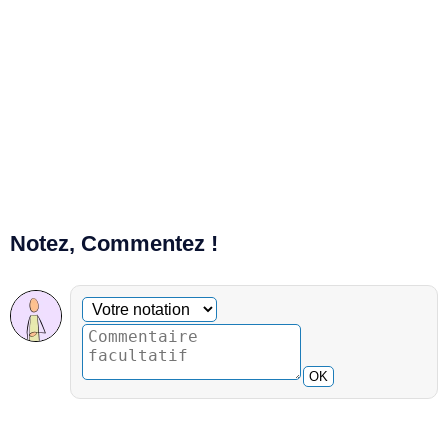
Notez, Commentez !
Commentaire facultatif
Votre notation
OK