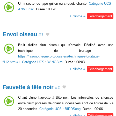
Un insecte, de type grillon ou criquet, chante.
Catégorie UCS
:
ANMLInsc
. Durée : 00:28.
+ d'infos &
Téléchargement
Envol oiseau
#1
Bruit d'ailes d'un oiseau qui s'envole. Réalisé avec une
technique de bruitage :
https://lasonotheque.org/dossiers/techniques-bruitage-
f112.html#1
.
Catégorie UCS
:
WINGBird
. Durée : 00:03.
+ d'infos &
Téléchargement
Fauvette à tête noir
#1
Chant d'une fauvette à tête noir. Les intervalles de silences
entre deux phrases de chant successives sont de l’ordre de 5 à
20 secondes.
Catégorie UCS
:
BIRDSong
. Durée : 00:06.
+ d'infos &
Téléchargement