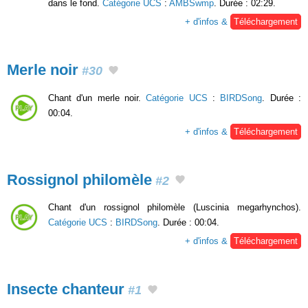
dans le fond.
Catégorie UCS
:
AMBSwmp
. Durée : 02:29.
+ d'infos &
Téléchargement
Merle noir
#30
Chant d'un merle noir.
Catégorie UCS
:
BIRDSong
. Durée :
00:04.
+ d'infos &
Téléchargement
Rossignol philomèle
#2
Chant d'un rossignol philomèle (Luscinia megarhynchos).
Catégorie UCS
:
BIRDSong
. Durée : 00:04.
+ d'infos &
Téléchargement
Insecte chanteur
#1