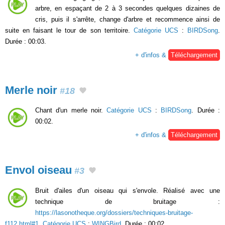
arbre, en espaçant de 2 à 3 secondes quelques dizaines de
cris, puis il s'arrête, change d'arbre et recommence ainsi de
suite en faisant le tour de son territoire.
Catégorie UCS
:
BIRDSong
.
Durée : 00:03.
+ d'infos &
Téléchargement
Merle noir
#18
Chant d'un merle noir.
Catégorie UCS
:
BIRDSong
. Durée :
00:02.
+ d'infos &
Téléchargement
Envol oiseau
#3
Bruit d'ailes d'un oiseau qui s'envole. Réalisé avec une
technique de bruitage :
https://lasonotheque.org/dossiers/techniques-bruitage-
f112.html#1
.
Catégorie UCS
:
WINGBird
. Durée : 00:02.