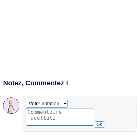
Notez, Commentez !
Commentaire facultatif
Votre notation
OK