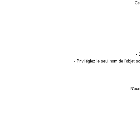
Cet
- 
- Privilégiez le seul
nom de l'objet s
-
- N'éc