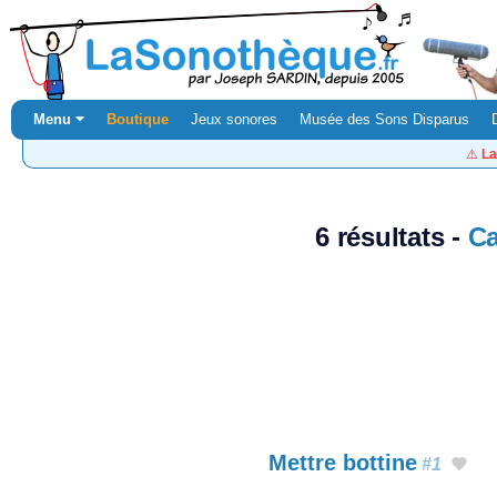
Menu ⏷
Boutique
Jeux sonores
Musée des Sons Disparus
⚠️
La
6 résultats -
Ca
Mettre bottine
#1