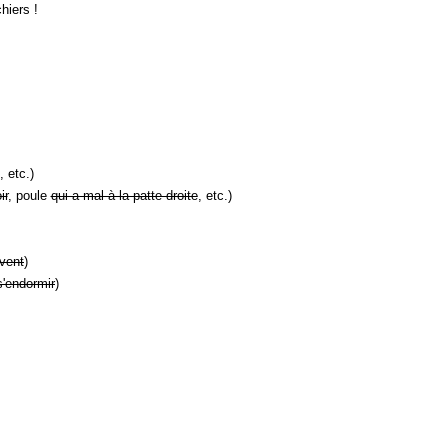
hiers !
, etc.)
ir
, poule
qui a mal à la patte droite
, etc.)
vent
)
s'endormir
)