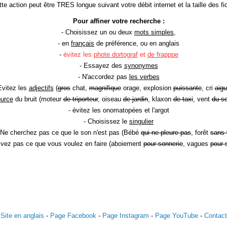
te action peut être TRES longue suivant votre débit internet et la taille des fic
Pour affiner votre recherche :
- Choisissez un ou deux
mots simples
,
- en
français
de préférence, ou en anglais
-
évitez les
phote dortograf
et
de frapppe
- Essayez des
synonymes
- N'accordez pas
les verbes
Evitez les
adjectifs
(
gros
chat,
magnifique
orage, explosion
puissante
, cri
aigu
ource
du bruit (moteur
de triporteur
, oiseau
de jardin
, klaxon
de taxi
, vent
du so
- évitez les onomatopées et l'argot
- Choisissez le
singulier
 Ne cherchez pas ce que le son n'est pas (Bébé
qui ne pleure pas
, forêt
sans 
rivez pas ce que vous voulez en faire (aboiement
pour sonnerie
, vagues
pour 
Site en anglais
-
Page Facebook
-
Page Instagram
-
Page YouTube
-
Contact