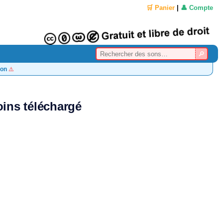
🛒 Panier
|
👤 Compte
on
⚠️
ins téléchargé