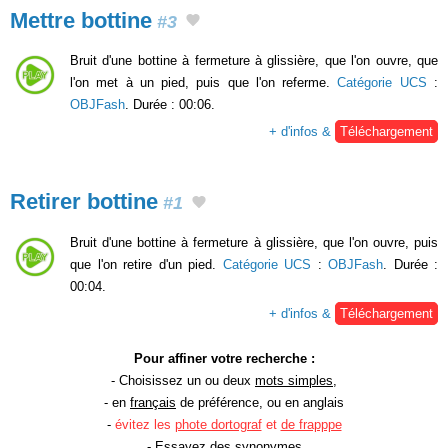
Mettre bottine
#3
Bruit d'une bottine à fermeture à glissière, que l'on ouvre, que
l'on met à un pied, puis que l'on referme.
Catégorie UCS
:
OBJFash
. Durée : 00:06.
+ d'infos &
Téléchargement
Retirer bottine
#1
Bruit d'une bottine à fermeture à glissière, que l'on ouvre, puis
que l'on retire d'un pied.
Catégorie UCS
:
OBJFash
. Durée :
00:04.
+ d'infos &
Téléchargement
Pour affiner votre recherche :
- Choisissez un ou deux
mots simples
,
- en
français
de préférence, ou en anglais
-
évitez les
phote dortograf
et
de frapppe
- Essayez des
synonymes