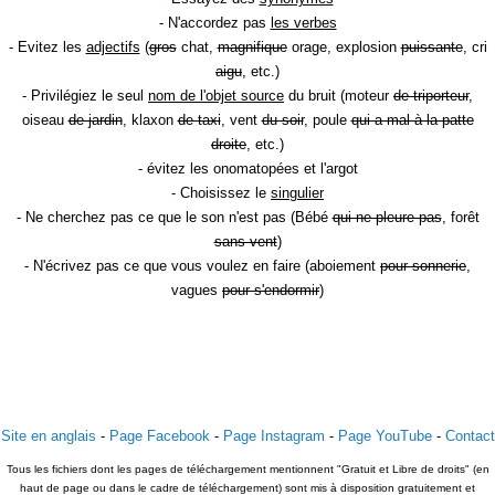
- N'accordez pas
les verbes
- Evitez les
adjectifs
(
gros
chat,
magnifique
orage, explosion
puissante
, cri
aigu
, etc.)
- Privilégiez le seul
nom de l'objet source
du bruit (moteur
de triporteur
,
oiseau
de jardin
, klaxon
de taxi
, vent
du soir
, poule
qui a mal à la patte
droite
, etc.)
- évitez les onomatopées et l'argot
- Choisissez le
singulier
- Ne cherchez pas ce que le son n'est pas (Bébé
qui ne pleure pas
, forêt
sans vent
)
- N'écrivez pas ce que vous voulez en faire (aboiement
pour sonnerie
,
vagues
pour s'endormir
)
Site en anglais
-
Page Facebook
-
Page Instagram
-
Page YouTube
-
Contact
Tous les fichiers dont les pages de téléchargement mentionnent "Gratuit et Libre de droits" (en
haut de page ou dans le cadre de téléchargement) sont mis à disposition gratuitement et