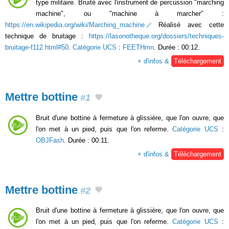
type militaire. Bruité avec l'instrument de percussion "marching
machine", ou "machine à marcher" :
https://en.wikipedia.org/wiki/Marching_machine
Réalisé avec cette
technique de bruitage :
https://lasonotheque.org/dossiers/techniques-
bruitage-f112.html#50
.
Catégorie UCS
:
FEETHmn
. Durée : 00:12.
+ d'infos &
Téléchargement
Mettre bottine
#1
Bruit d'une bottine à fermeture à glissière, que l'on ouvre, que
l'on met à un pied, puis que l'on referme.
Catégorie UCS
:
OBJFash
. Durée : 00:11.
+ d'infos &
Téléchargement
Mettre bottine
#2
Bruit d'une bottine à fermeture à glissière, que l'on ouvre, que
l'on met à un pied, puis que l'on referme.
Catégorie UCS
: