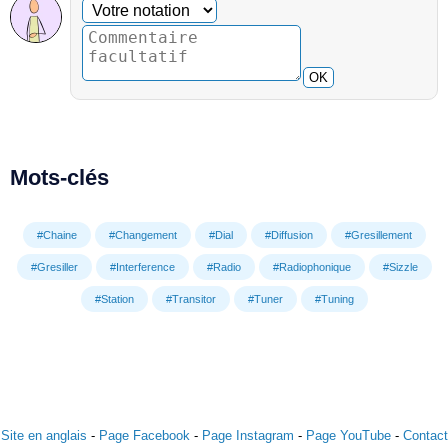
Commentaire facultatif
Votre notation
OK
Mots-clés
#Chaine
#Changement
#Dial
#Diffusion
#Gresillement
#Gresiller
#Interference
#Radio
#Radiophonique
#Sizzle
#Station
#Transitor
#Tuner
#Tuning
Site en anglais
-
Page Facebook
-
Page Instagram
-
Page YouTube
-
Contact