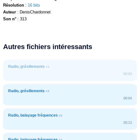
Résolution
:
16 bits
Auteur
: DenisChardonnet
Son n°
: 313
Autres fichiers intéressants
Radio, grésillements
#4
00:03
Radio, grésillements
#3
00:04
Radio, balayage fréquences
#2
00:12
Radio, balayage fréquences
#1