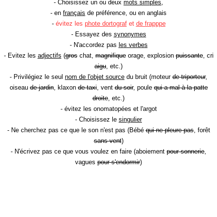
- Choisissez un ou deux
mots simples
,
- en
français
de préférence, ou en anglais
-
évitez les
phote dortograf
et
de frapppe
- Essayez des
synonymes
- N'accordez pas
les verbes
- Evitez les
adjectifs
(
gros
chat,
magnifique
orage, explosion
puissante
, cri
aigu
, etc.)
- Privilégiez le seul
nom de l'objet source
du bruit (moteur
de triporteur
,
oiseau
de jardin
, klaxon
de taxi
, vent
du soir
, poule
qui a mal à la patte
droite
, etc.)
- évitez les onomatopées et l'argot
- Choisissez le
singulier
- Ne cherchez pas ce que le son n'est pas (Bébé
qui ne pleure pas
, forêt
sans vent
)
- N'écrivez pas ce que vous voulez en faire (aboiement
pour sonnerie
,
vagues
pour s'endormir
)