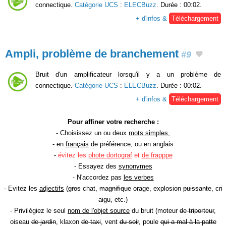
connectique.
Catégorie UCS
:
ELECBuzz
. Durée : 00:02.
+ d'infos &
Téléchargement
Ampli, problème de branchement
#9
Bruit d'un amplificateur lorsqu'il y a un problème de
connectique.
Catégorie UCS
:
ELECBuzz
. Durée : 00:02.
+ d'infos &
Téléchargement
Pour affiner votre recherche :
- Choisissez un ou deux
mots simples
,
- en
français
de préférence, ou en anglais
-
évitez les
phote dortograf
et
de frapppe
- Essayez des
synonymes
- N'accordez pas
les verbes
- Evitez les
adjectifs
(
gros
chat,
magnifique
orage, explosion
puissante
, cri
aigu
, etc.)
- Privilégiez le seul
nom de l'objet source
du bruit (moteur
de triporteur
,
oiseau
de jardin
, klaxon
de taxi
, vent
du soir
, poule
qui a mal à la patte