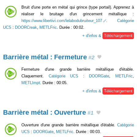
Bruit d'une porte en métal qui grince (type portail). Apprenez à
réaliser le bruitage d'un grincement métallique :
https://www.libertivi.com/lelabodubruiteur_107
.
Catégorie
UCS
:
DOORCreak
,
METLFric
. Durée : 00:02.
+ d'infos &
Téléchargement
Barrière métal : Fermeture
#2
Fermeture d'une grande barrière métallique d'étable.
Claquement.
Catégorie UCS
:
DOORGate
,
METLFric
,
METLImpt
. Durée : 00:05.
+ d'infos &
Téléchargement
Barrière métal : Ouverture
#1
Ouverture d'une grande barrière métallique d'étable.
Catégorie
UCS
:
DOORGate
,
METLFric
. Durée : 00:03.