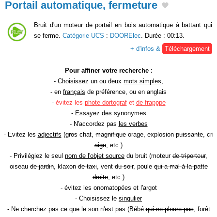
Portail automatique, fermeture
Bruit d'un moteur de portail en bois automatique à battant qui
se ferme.
Catégorie UCS
:
DOORElec
. Durée : 00:13.
+ d'infos &
Téléchargement
Pour affiner votre recherche :
- Choisissez un ou deux
mots simples
,
- en
français
de préférence, ou en anglais
-
évitez les
phote dortograf
et
de frapppe
- Essayez des
synonymes
- N'accordez pas
les verbes
- Evitez les
adjectifs
(
gros
chat,
magnifique
orage, explosion
puissante
, cri
aigu
, etc.)
- Privilégiez le seul
nom de l'objet source
du bruit (moteur
de triporteur
,
oiseau
de jardin
, klaxon
de taxi
, vent
du soir
, poule
qui a mal à la patte
droite
, etc.)
- évitez les onomatopées et l'argot
- Choisissez le
singulier
- Ne cherchez pas ce que le son n'est pas (Bébé
qui ne pleure pas
, forêt