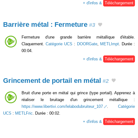
+ d'infos &
Téléchargement
Barrière métal : Fermeture
#3
Fermeture d'une grande barrière métallique d'étable.
Claquement.
Catégorie UCS
:
DOORGate
,
METLImpt
. Durée :
00:04.
+ d'infos &
Téléchargement
Grincement de portail en métal
#2
Bruit d'une porte en métal qui grince (type portail). Apprenez à
réaliser le bruitage d'un grincement métallique :
https://www.libertivi.com/lelabodubruiteur_107
.
Catégorie
UCS
:
METLFric
. Durée : 00:02.
+ d'infos &
Téléchargement