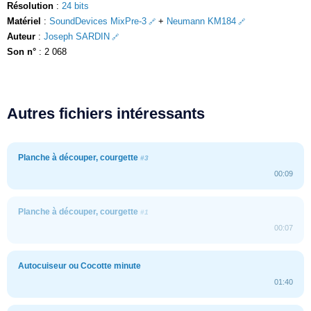
Résolution
:
24 bits
Matériel
:
SoundDevices MixPre-3
+
Neumann KM184
Auteur
:
Joseph SARDIN
Son n°
: 2 068
Autres fichiers intéressants
Planche à découper, courgette
#3
00:09
Planche à découper, courgette
#1
00:07
Autocuiseur ou Cocotte minute
01:40