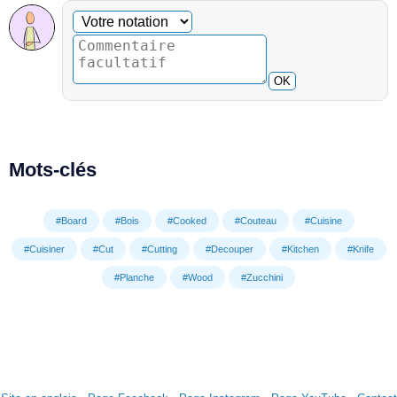
Commentaire facultatif
Votre notation
OK
Mots-clés
#Board
#Bois
#Cooked
#Couteau
#Cuisine
#Cuisiner
#Cut
#Cutting
#Decouper
#Kitchen
#Knife
#Planche
#Wood
#Zucchini