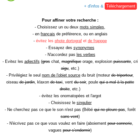
+ d'infos &
Téléchargement
Pour affiner votre recherche :
- Choisissez un ou deux
mots simples
,
- en
français
de préférence, ou en anglais
-
évitez les
phote dortograf
et
de frapppe
- Essayez des
synonymes
- N'accordez pas
les verbes
- Evitez les
adjectifs
(
gros
chat,
magnifique
orage, explosion
puissante
, cri
aigu
, etc.)
- Privilégiez le seul
nom de l'objet source
du bruit (moteur
de triporteur
,
oiseau
de jardin
, klaxon
de taxi
, vent
du soir
, poule
qui a mal à la patte
droite
, etc.)
- évitez les onomatopées et l'argot
- Choisissez le
singulier
- Ne cherchez pas ce que le son n'est pas (Bébé
qui ne pleure pas
, forêt
sans vent
)
- N'écrivez pas ce que vous voulez en faire (aboiement
pour sonnerie
,
vagues
pour s'endormir
)