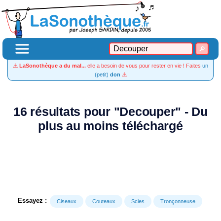
⚠️
LaSonothèque a du mal...
elle a besoin de vous pour rester en vie ! Faites
un
(petit)
don
⚠️
16 résultats pour "Decouper" - Du
plus au moins téléchargé
Essayez :
Ciseaux
Couteaux
Scies
Tronçonneuse