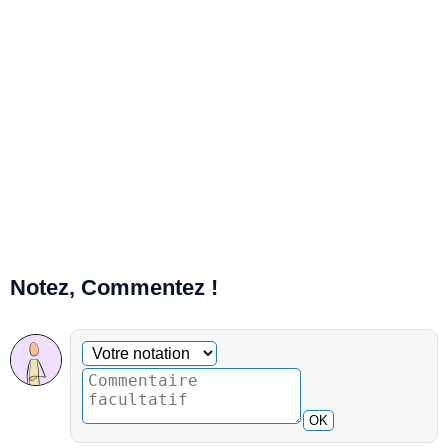
Notez, Commentez !
Commentaire facultatif
Votre notation
OK