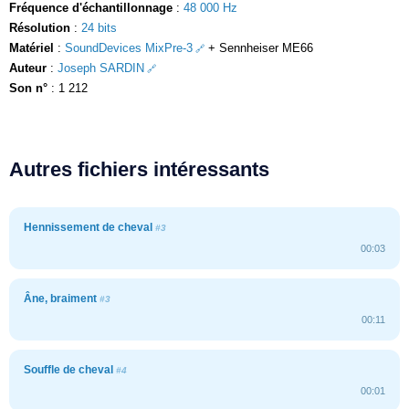
Fréquence d'échantillonnage
:
48 000 Hz
Résolution
:
24 bits
Matériel
:
SoundDevices MixPre-3
+ Sennheiser ME66
Auteur
:
Joseph SARDIN
Son n°
: 1 212
Autres fichiers intéressants
Hennissement de cheval
#3
00:03
Âne, braiment
#3
00:11
Souffle de cheval
#4
00:01