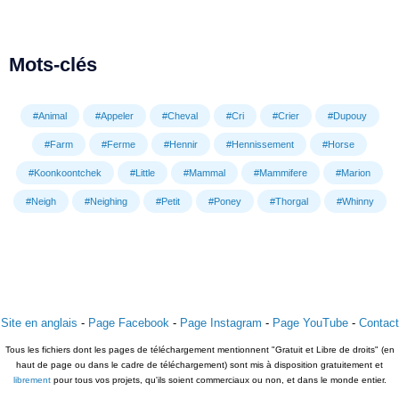
Mots-clés
#Animal
#Appeler
#Cheval
#Cri
#Crier
#Dupouy
#Farm
#Ferme
#Hennir
#Hennissement
#Horse
#Koonkoontchek
#Little
#Mammal
#Mammifere
#Marion
#Neigh
#Neighing
#Petit
#Poney
#Thorgal
#Whinny
Site en anglais
-
Page Facebook
-
Page Instagram
-
Page YouTube
-
Contact
Tous les fichiers dont les pages de téléchargement mentionnent "Gratuit et Libre de droits" (en
haut de page ou dans le cadre de téléchargement) sont mis à disposition gratuitement et
librement
pour tous vos projets, qu'ils soient commerciaux ou non, et dans le monde entier.