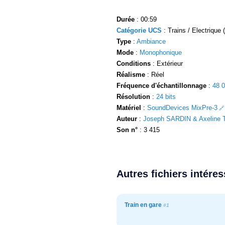
Durée
: 00:59
Catégorie UCS
: Trains / Electrique (
Type
:
Ambiance
Mode
:
Monophonique
Conditions
: Extérieur
Réalisme
: Réel
Fréquence d'échantillonnage
:
48 
Résolution
:
24 bits
Matériel
:
SoundDevices MixPre-3
Auteur
:
Joseph SARDIN & Axeline T
Son n°
: 3 415
Autres fichiers intére
Train en gare
#1