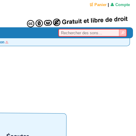
🛒 Panier
|
👤 Compte
on
⚠️