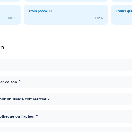
Train passe
Trains qu
#2
00:35
00:07
on
uer ce son ?
e pour un usage commercial ?
otheque ou l'auteur ?