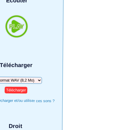
Écouter
Télécharger
harger
harger et/ou utiliser ces sons ?
Droit