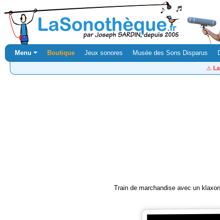
Menu ⏷
Boutique
Jeux sonores
Musée des Sons Disparus
⚠️
La
Train de marchandise avec un klaxon