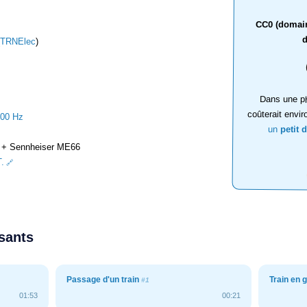
CC0 (domaine
d
TRNElec
)
Dans une ph
coûterait envir
000 Hz
un
petit 
+ Sennheiser ME66
.
ssants
Passage d'un train
Train en 
#1
01:53
00:21