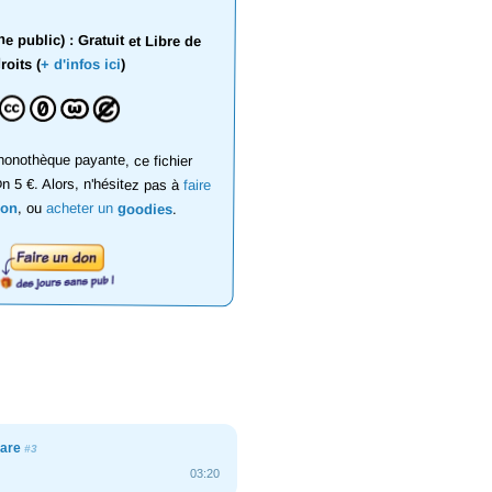
 public) : Gratuit et Libre de
roits (
+ d'infos ici
)
onothèque payante, ce fichier
on 5 €. Alors, n'hésitez pas à
faire
don
, ou
acheter un
goodies
.
gare
#3
03:20