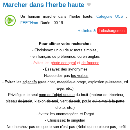
Marcher dans l'herbe haute
Un humain marche dans l'herbe haute.
Catégorie UCS
:
FEETHmn
. Durée : 00:19.
+ d'infos &
Téléchargement
Pour affiner votre recherche :
- Choisissez un ou deux
mots simples
,
- en
français
de préférence, ou en anglais
-
évitez les
phote dortograf
et
de frapppe
- Essayez des
synonymes
- N'accordez pas
les verbes
- Evitez les
adjectifs
(
gros
chat,
magnifique
orage, explosion
puissante
, cri
aigu
, etc.)
- Privilégiez le seul
nom de l'objet source
du bruit (moteur
de triporteur
,
oiseau
de jardin
, klaxon
de taxi
, vent
du soir
, poule
qui a mal à la patte
droite
, etc.)
- évitez les onomatopées et l'argot
- Choisissez le
singulier
- Ne cherchez pas ce que le son n'est pas (Bébé
qui ne pleure pas
, forêt