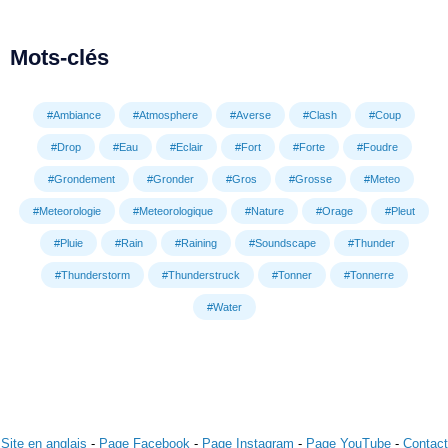
Mots-clés
#Ambiance
#Atmosphere
#Averse
#Clash
#Coup
#Drop
#Eau
#Eclair
#Fort
#Forte
#Foudre
#Grondement
#Gronder
#Gros
#Grosse
#Meteo
#Meteorologie
#Meteorologique
#Nature
#Orage
#Pleut
#Pluie
#Rain
#Raining
#Soundscape
#Thunder
#Thunderstorm
#Thunderstruck
#Tonner
#Tonnerre
#Water
Site en anglais
-
Page Facebook
-
Page Instagram
-
Page YouTube
-
Contact