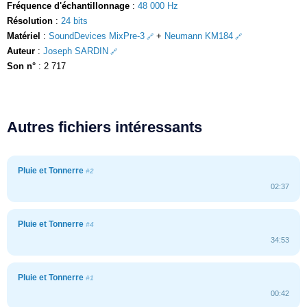
Fréquence d'échantillonnage
:
48 000 Hz
Résolution
:
24 bits
Matériel
:
SoundDevices MixPre-3
+
Neumann KM184
Auteur
:
Joseph SARDIN
Son n°
: 2 717
Autres fichiers intéressants
Pluie et Tonnerre
#2
02:37
Pluie et Tonnerre
#4
34:53
Pluie et Tonnerre
#1
00:42