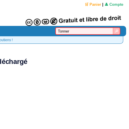
🛒 Panier
|
👤 Compte
outiens !
éléchargé