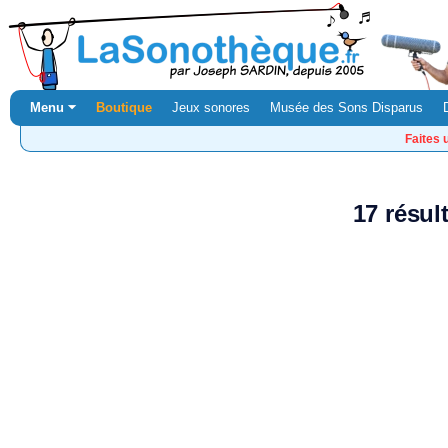
Menu ⏷
Boutique
Jeux sonores
Musée des Sons Disparus
Faites 
17 résul