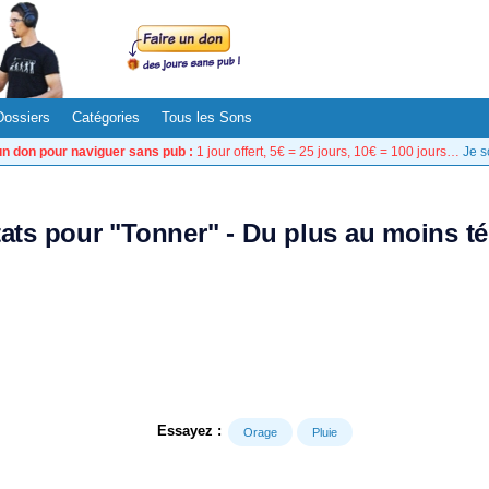
Dossiers
Catégories
Tous les Sons
un don pour naviguer sans pub :
1 jour offert, 5€ = 25 jours, 10€ = 100 jours…
Je s
tats pour "Tonner" - Du plus au moins t
Essayez :
Orage
Pluie