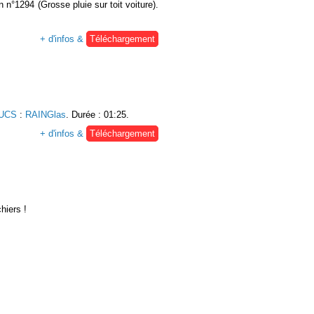
 n°1294 (Grosse pluie sur toit voiture).
+ d'infos &
Téléchargement
 UCS
:
RAINGlas
. Durée : 01:25.
+ d'infos &
Téléchargement
hiers !