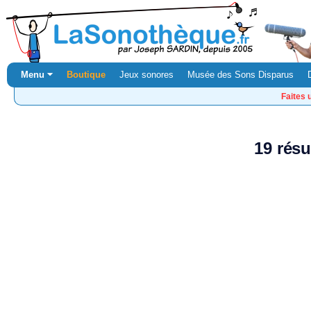
Menu ⏷
Boutique
Jeux sonores
Musée des Sons Disparus
Faites 
19 résu