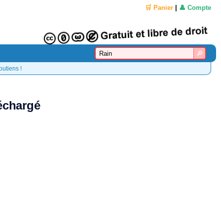
🛒 Panier
|
👤 Compte
outiens !
léchargé