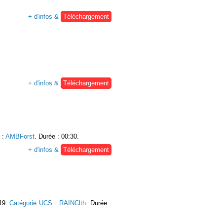
+ d'infos &
Téléchargement
+ d'infos &
Téléchargement
:
AMBForst
. Durée : 00:30.
+ d'infos &
Téléchargement
019.
Catégorie UCS
:
RAINClth
. Durée :