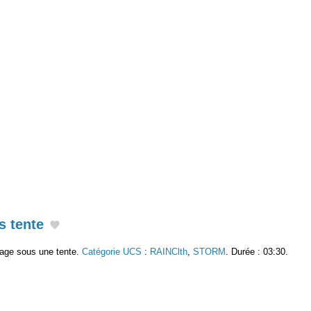
s tente
rage sous une tente.
Catégorie UCS
:
RAINClth
,
STORM
. Durée : 03:30.