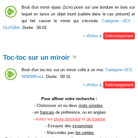
Bruit d'un miroir épais (1cm) posé sur une bordure en bois sur
lequel on lance un objet lourd (salière dans le cas présent) et
qui fait casser le miroir qui s'écroule.
Catégorie UCS
:
GLASBrk
. Durée : 00:02.
+ d'infos &
Téléchargement
Toc-toc sur un miroir
Bruit d'un toc-toc sur un miroir collé à un mur.
Catégorie UCS
:
WNDWKnck
. Durée : 00:16.
+ d'infos &
Téléchargement
Pour affiner votre recherche :
- Choisissez un ou deux
mots simples
,
- en
français
de préférence, ou en anglais
-
évitez les
phote dortograf
et
de frapppe
- Essayez des
synonymes
- N'accordez pas
les verbes