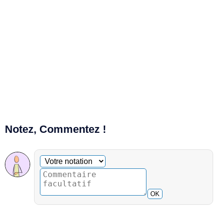
Notez, Commentez !
Commentaire facultatif
Votre notation
OK