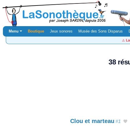
Menu ⏷
Boutique
Jeux sonores
Musée des Sons Disparus
⚠️
La
38 rés
Clou et marteau
#1