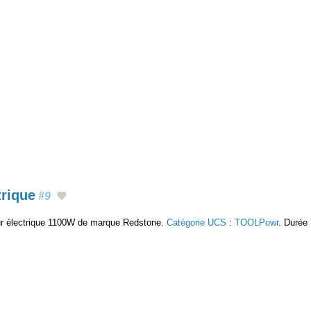
trique
#9
eur électrique 1100W de marque Redstone.
Catégorie UCS
:
TOOLPowr
. Durée 