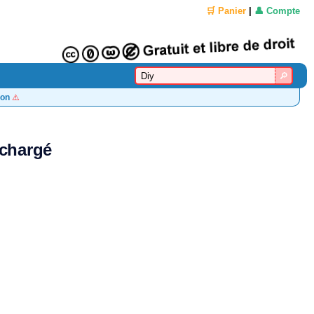
🛒 Panier
|
👤 Compte
on
⚠️
échargé