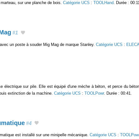
t marteau, sur une planche de bois.
Catégorie UCS
:
TOOLHand
. Durée : 00:1
 Mag
#1
 avec un poste à souder Mig Mag de marque Stanley.
Catégorie UCS
:
ELECA
use électrique sur pile. Elle est équipé d'une mèche à béton, et perce du bé
 puis extinction de la machine.
Catégorie UCS
:
TOOLPowr
. Durée : 00:41.
umatique
#4
atique est installé sur une minipelle mécanique.
Catégorie UCS
:
TOOLPow