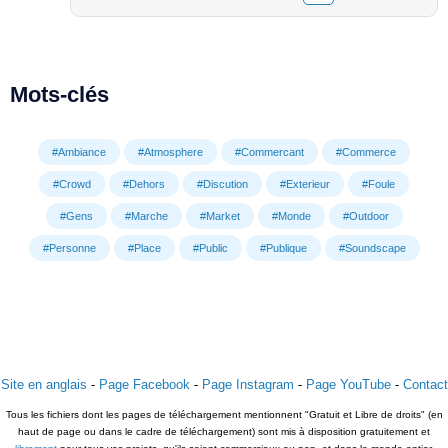
Mots-clés
#Ambiance
#Atmosphere
#Commercant
#Commerce
#Crowd
#Dehors
#Discution
#Exterieur
#Foule
#Gens
#Marche
#Market
#Monde
#Outdoor
#Personne
#Place
#Public
#Publique
#Soundscape
Site en anglais
-
Page Facebook
-
Page Instagram
-
Page YouTube
-
Contact
Tous les fichiers dont les pages de téléchargement mentionnent "Gratuit et Libre de droits" (en
haut de page ou dans le cadre de téléchargement) sont mis à disposition gratuitement et