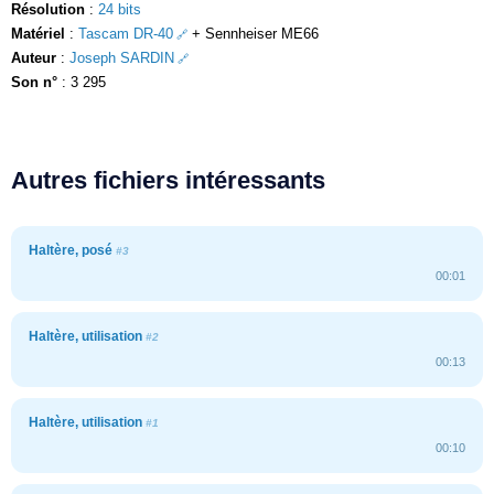
Résolution
:
24 bits
Matériel
:
Tascam DR-40
+ Sennheiser ME66
Auteur
:
Joseph SARDIN
Son n°
: 3 295
Autres fichiers intéressants
Haltère, posé
#3
00:01
Haltère, utilisation
#2
00:13
Haltère, utilisation
#1
00:10