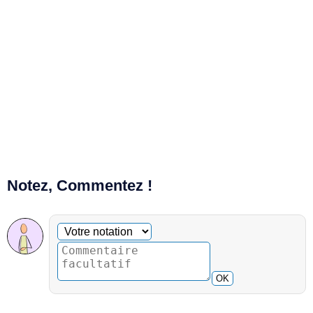
Notez, Commentez !
Commentaire facultatif
Votre notation
OK