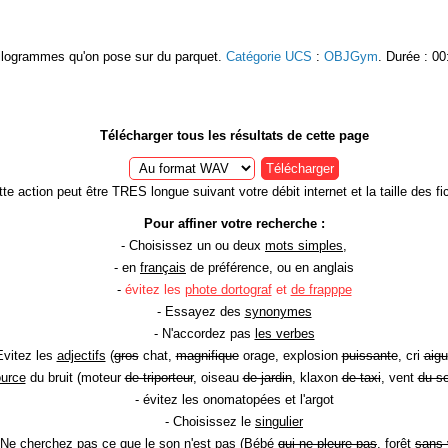
 kilogrammes qu'on pose sur du parquet.
Catégorie UCS
:
OBJGym
. Durée : 00
Télécharger tous les résultats de cette page
Télécharger
te action peut être TRES longue suivant votre débit internet et la taille des fic
Pour affiner votre recherche :
- Choisissez un ou deux
mots simples
,
- en
français
de préférence, ou en anglais
-
évitez les
phote dortograf
et
de frapppe
- Essayez des
synonymes
- N'accordez pas
les verbes
Evitez les
adjectifs
(
gros
chat,
magnifique
orage, explosion
puissante
, cri
aigu
ource
du bruit (moteur
de triporteur
, oiseau
de jardin
, klaxon
de taxi
, vent
du so
- évitez les onomatopées et l'argot
- Choisissez le
singulier
 Ne cherchez pas ce que le son n'est pas (Bébé
qui ne pleure pas
, forêt
sans 