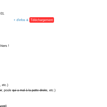
:01.
+ d'infos &
Téléchargement
hiers !
, etc.)
ir
, poule
qui a mal à la patte droite
, etc.)
vent
)