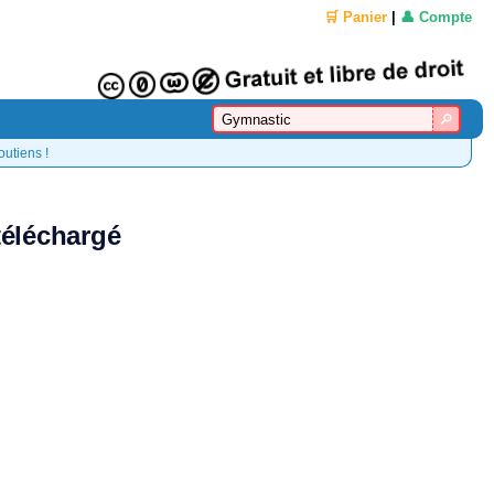
🛒 Panier
|
👤 Compte
outiens !
téléchargé