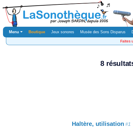
Menu ⏷
Boutique
Jeux sonores
Musée des Sons Disparus
Faites 
8 résulta
Haltère, utilisation
#1