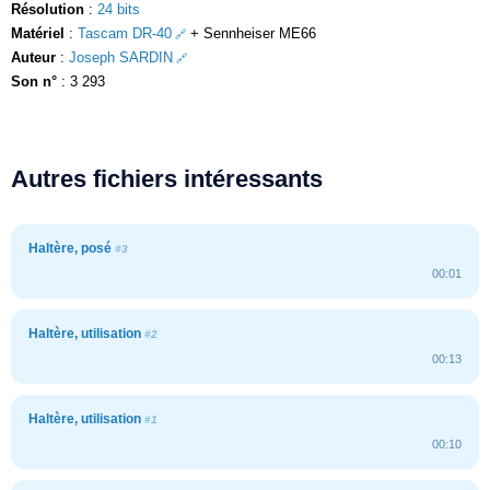
Résolution
:
24 bits
Matériel
:
Tascam DR-40
+ Sennheiser ME66
Auteur
:
Joseph SARDIN
Son n°
: 3 293
Autres fichiers intéressants
Haltère, posé
#3
00:01
Haltère, utilisation
#2
00:13
Haltère, utilisation
#1
00:10