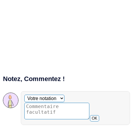
Notez, Commentez !
Commentaire facultatif
Votre notation
OK