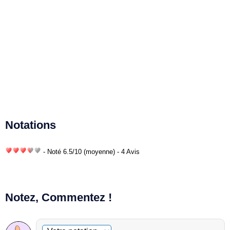
Notations
- Noté
6.5
/
10
(moyenne) - 4 Avis
Notez, Commentez !
Commentaire facultatif
Votre notation