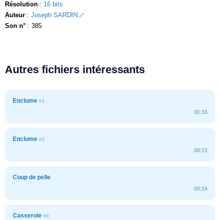
Résolution
:
16 bits
Auteur
:
Joseph SARDIN
Son n°
: 385
Autres fichiers intéressants
Enclume
#1
00:33
Enclume
#2
00:23
Coup de pelle
00:24
Casserole
#6