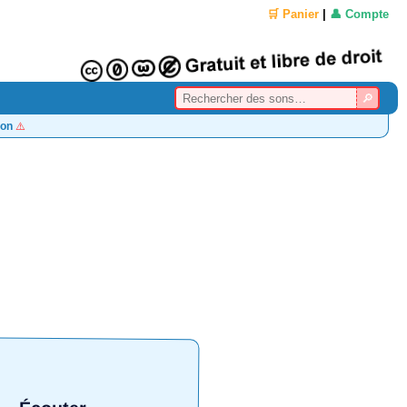
🛒 Panier
|
👤 Compte
on
⚠️