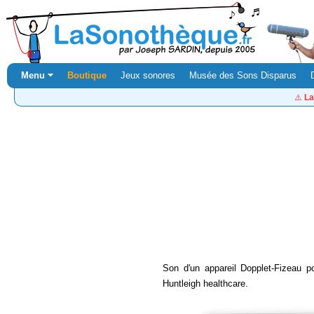
Menu ⏷
Boutique
Jeux sonores
Musée des Sons Disparus
⚠️
La
Son d'un appareil Dopplet-Fizeau p
Huntleigh healthcare.