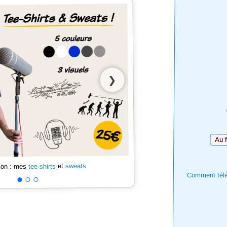
❯
Téléc
sweats
et
tee-shirts
 son : mes
Comment téléc