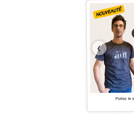
❮
Portez le