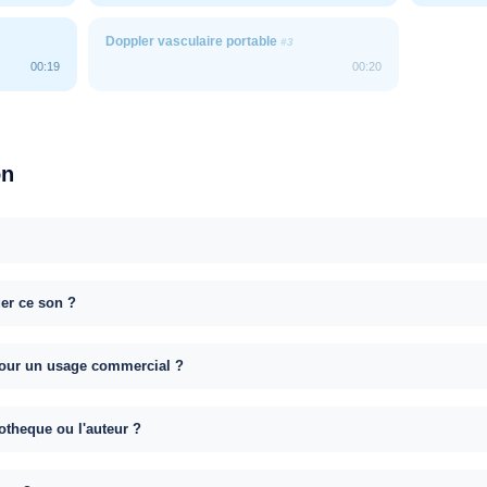
Doppler vasculaire portable
#3
00:19
00:20
on
uer ce son ?
e pour un usage commercial ?
otheque ou l'auteur ?