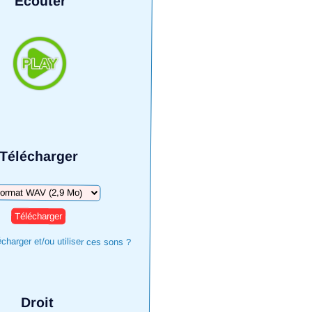
Écouter
Télécharger
harger
harger et/ou utiliser ces sons ?
Droit