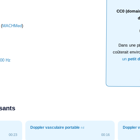
CC0 (domaine
d
 (
MACHMed
)
Dans une ph
coûterait envir
un
petit 
000 Hz
ssants
Doppler vasculaire portable
Doppler v
#4
00:23
00:16