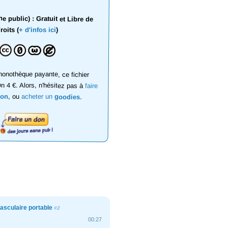
 public) : Gratuit et Libre de
roits (
+ d'infos ici
)
onothèque payante, ce fichier
on 4 €. Alors, n'hésitez pas à
faire
don
, ou
acheter un
goodies
.
asculaire portable
#2
00:27