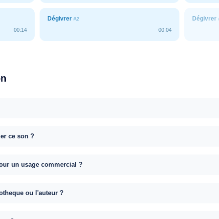
Dégivrer
Dégivrer
#2
00:14
00:04
on
uer ce son ?
e pour un usage commercial ?
otheque ou l'auteur ?