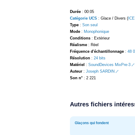
Durée
: 00:05
Catégorie UCS
: Glace / Divers (
ICE
Type
:
Son seul
Mode
:
Monophonique
Conditions
: Extérieur
Réalisme
: Réel
Fréquence d'échantillonnage
:
48 
Résolution
:
24 bits
Matériel
:
SoundDevices MixPre-3
Auteur
:
Joseph SARDIN
Son n°
: 2 221
Autres fichiers intére
Glaçons qui fondent