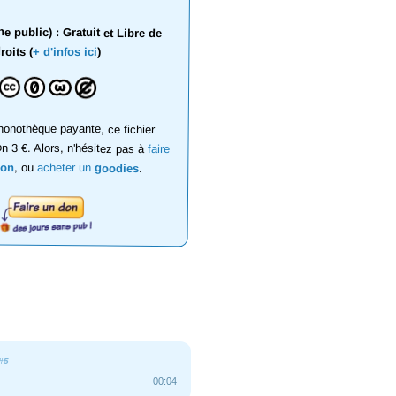
 public) : Gratuit et Libre de
roits (
+ d'infos ici
)
onothèque payante, ce fichier
on 3 €. Alors, n'hésitez pas à
faire
don
, ou
acheter un
goodies
.
#5
00:04