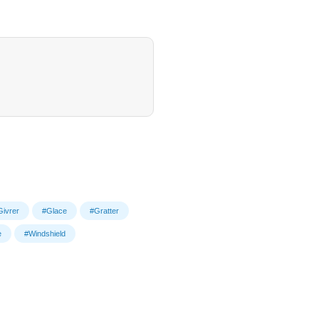
Givrer
#Glace
#Gratter
e
#Windshield