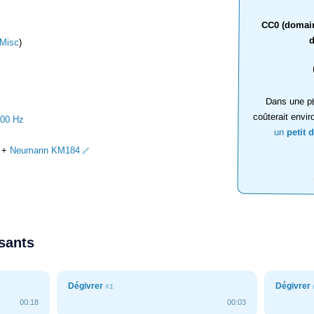
CC0 (domaine
d
Misc
)
Dans une ph
coûterait envir
000 Hz
un
petit 
+
Neumann KM184
ssants
Dégivrer
Dégivrer
#1
00:18
00:03