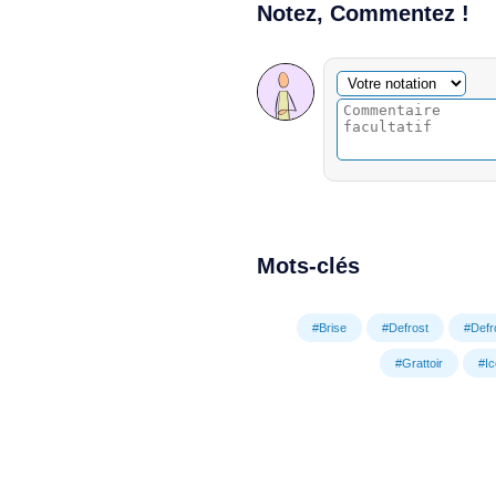
Notez, Commentez !
Commentaire facultatif
Votre notation
Mots-clés
#Brise
#Defrost
#Defr
#Grattoir
#Ic