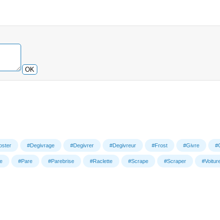
OK
oster
#Degivrage
#Degivrer
#Degivreur
#Frost
#Givre
#
e
#Pare
#Parebrise
#Raclette
#Scrape
#Scraper
#Voitur