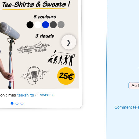
❯
Téléc
sweats
et
tee-shirts
 son : mes
Comment téléc