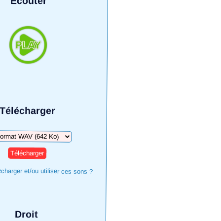
Écouter
Télécharger
harger
harger et/ou utiliser ces sons ?
Droit