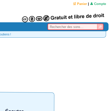
🛒 Panier
|
👤 Compte
outiens !