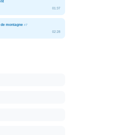
ent
01:37
 de montagne
#7
02:28