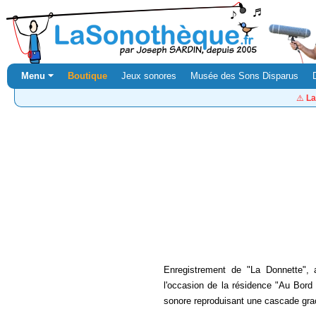
Menu ⏷
Boutique
Jeux sonores
Musée des Sons Disparus
⚠️
La
Enregistrement de "La Donnette", 
l'occasion de la résidence "Au Bord 
sonore reproduisant une cascade grac