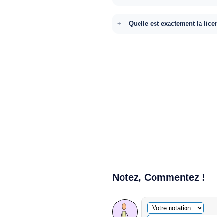
Quelle est exactement la lice
Notez, Commentez !
Commentaire facultatif
Votre notation