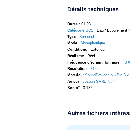
Détails techniques
Durée
: 01:28
Catégorie UCS
: Eau / Écoulement (
Type
:
Son seul
Mode
:
Monophonique
Conditions
: Extérieur
Réalisme
: Réel
Fréquence d'échantillonnage
:
48 
Résolution
:
24 bits
Matériel
:
SoundDevices MixPre-3
Auteur
:
Joseph SARDIN
Son n°
: 3 132
Autres fichiers intére