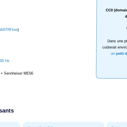
CC0 (domaine
d
WATRFlow
)
Dans une ph
coûterait envir
un
petit 
000 Hz
+ Sennheiser ME66
ssants