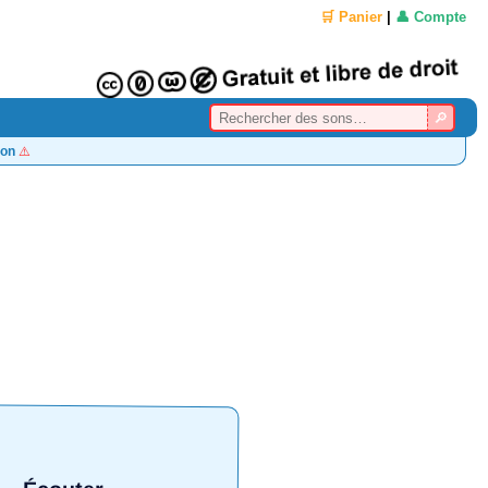
🛒 Panier
|
👤 Compte
on
⚠️