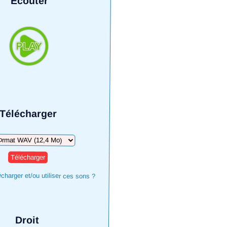
Écouter
Télécharger
arger
harger et/ou utiliser ces sons ?
Droit