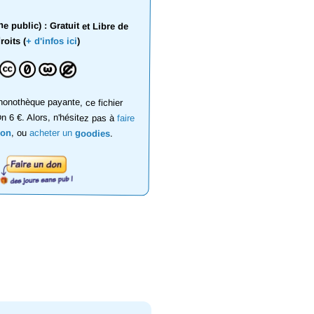
 public) : Gratuit et Libre de
roits (
+ d'infos ici
)
onothèque payante, ce fichier
on 6 €. Alors, n'hésitez pas à
faire
don
, ou
acheter un
goodies
.