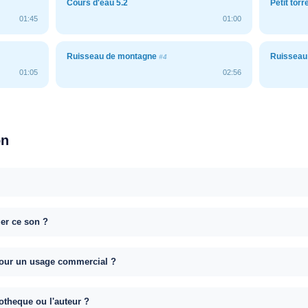
Cours d'eau 5.2
Petit torr
01:45
01:00
Ruisseau de montagne
Ruisseau
#4
01:05
02:56
on
uer ce son ?
e pour un usage commercial ?
otheque ou l'auteur ?