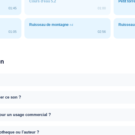
Cours d'eau 5.2
Petit torr
01:45
01:00
Ruisseau de montagne
Ruisseau
#4
01:05
02:56
on
uer ce son ?
e pour un usage commercial ?
otheque ou l'auteur ?