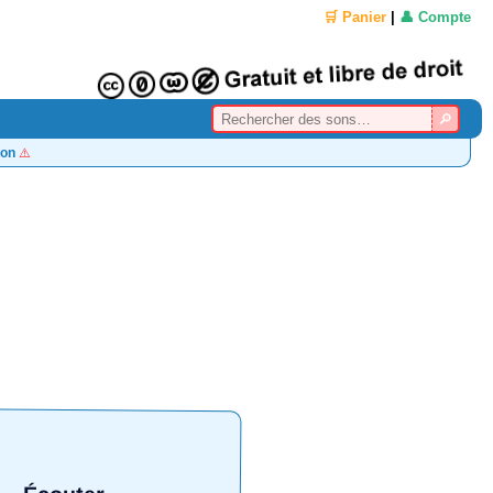
🛒 Panier
|
👤 Compte
on
⚠️