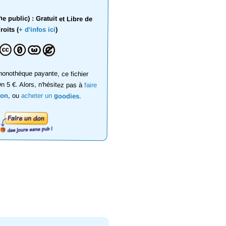
 public) : Gratuit et Libre de
roits (
+ d'infos ici
)
onothèque payante, ce fichier
on 5 €. Alors, n'hésitez pas à
faire
don
, ou
acheter un
goodies
.