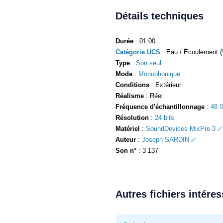
Détails techniques
Durée
: 01:00
Catégorie UCS
: Eau / Écoulement (
Type
:
Son seul
Mode
:
Monophonique
Conditions
: Extérieur
Réalisme
: Réel
Fréquence d'échantillonnage
:
48 
Résolution
:
24 bits
Matériel
:
SoundDevices MixPre-3
Auteur
:
Joseph SARDIN
Son n°
: 3 137
Autres fichiers intére