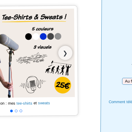
❯
Téléc
Comment téléc
sweats
et
tee-shirts
 son : mes