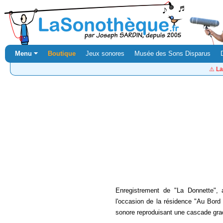
Menu ⏷
Boutique
Jeux sonores
Musée des Sons Disparus
⚠️
La
Enregistrement de "La Donnette", 
l'occasion de la résidence "Au Bord 
sonore reproduisant une cascade grac