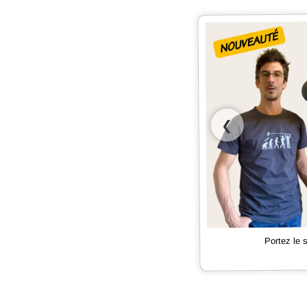
❮
Portez le