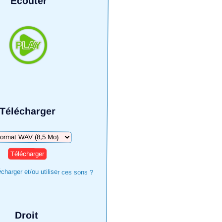
Écouter
Télécharger
harger
harger et/ou utiliser ces sons ?
Droit