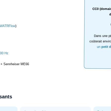
CC0 (domaine
d
WATRFlow
)
Dans une ph
coûterait envir
un
petit 
000 Hz
+ Sennheiser ME66
ssants