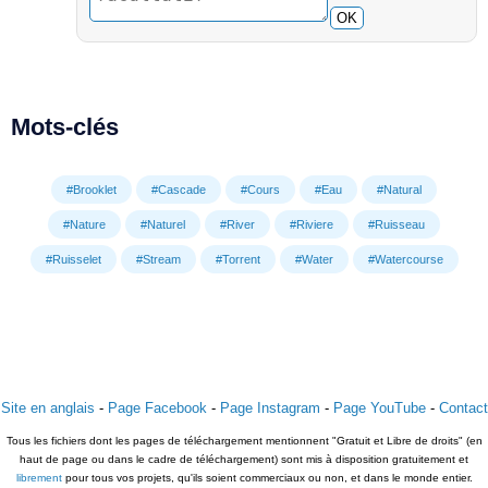
OK
Mots-clés
#Brooklet
#Cascade
#Cours
#Eau
#Natural
#Nature
#Naturel
#River
#Riviere
#Ruisseau
#Ruisselet
#Stream
#Torrent
#Water
#Watercourse
Site en anglais
-
Page Facebook
-
Page Instagram
-
Page YouTube
-
Contact
Tous les fichiers dont les pages de téléchargement mentionnent "Gratuit et Libre de droits" (en
haut de page ou dans le cadre de téléchargement) sont mis à disposition gratuitement et
librement
pour tous vos projets, qu'ils soient commerciaux ou non, et dans le monde entier.