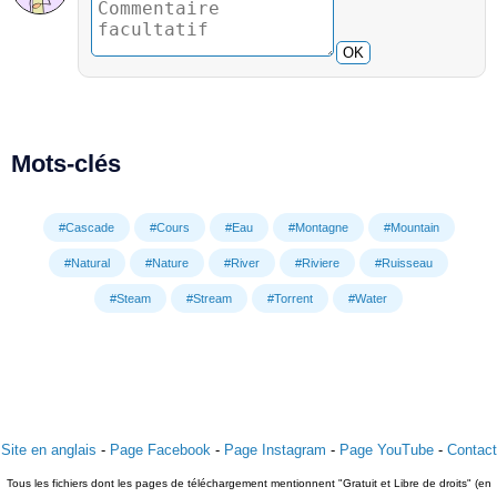
OK
Mots-clés
#Cascade
#Cours
#Eau
#Montagne
#Mountain
#Natural
#Nature
#River
#Riviere
#Ruisseau
#Steam
#Stream
#Torrent
#Water
Site en anglais
-
Page Facebook
-
Page Instagram
-
Page YouTube
-
Contact
Tous les fichiers dont les pages de téléchargement mentionnent "Gratuit et Libre de droits" (en