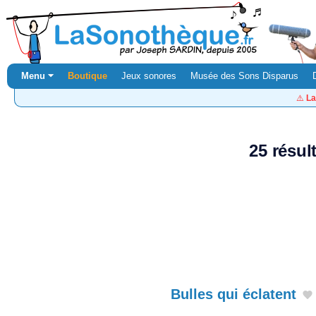
Menu ⏷
Boutique
Jeux sonores
Musée des Sons Disparus
⚠️
La
25 résul
Bulles qui éclatent